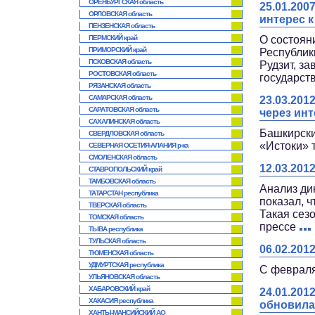
ОРЕНБУРГСКАЯ область
25.01.20
ОРЛОВСКАЯ область
интерес к
ПЕНЗЕНСКАЯ область
ПЕРМСКИЙ край
О состоян
ПРИМОРСКИЙ край
Республик
ПСКОВСКАЯ область
Рудзит, з
РОСТОВСКАЯ область
государст
РЯЗАНСКАЯ область
САМАРСКАЯ область
23.03.20
САРАТОВСКАЯ область
через ин
САХАЛИНСКАЯ область
Башкирски
СВЕРДЛОВСКАЯ область
«Истоки» 
СЕВЕРНАЯ ОСЕТИЯ-АЛАНИЯ р-ка
СМОЛЕНСКАЯ область
12.03.201
СТАВРОПОЛЬСКИЙ край
ТАМБОВСКАЯ область
Анализ ди
ТАТАРСТАН республика
показал, 
ТВЕРСКАЯ область
Такая сез
ТОМСКАЯ область
прессе
ТЫВА республика
ТУЛЬСКАЯ область
06.02.20
ТЮМЕНСКАЯ область
УДМУРТСКАЯ республика
С февраля
УЛЬЯНОВСКАЯ область
ХАБАРОВСКИЙ край
24.01.20
ХАКАСИЯ республика
обновила
ХАНТЫ-МАНСИЙСКИЙ АО