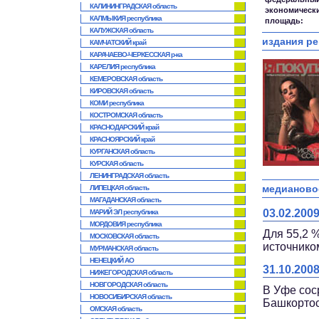
КАЛИНИНГРАДСКАЯ область
экономически
КАЛМЫКИЯ республика
площадь:
КАЛУЖСКАЯ область
издания ре
КАМЧАТСКИЙ край
КАРАЧАЕВО-ЧЕРКЕССКАЯ р-ка
КАРЕЛИЯ республика
КЕМЕРОВСКАЯ область
КИРОВСКАЯ область
КОМИ республика
КОСТРОМСКАЯ область
КРАСНОДАРСКИЙ край
КРАСНОЯРСКИЙ край
КУРГАНСКАЯ область
КУРСКАЯ область
ЛЕНИНГРАДСКАЯ область
медианово
ЛИПЕЦКАЯ область
МАГАДАНСКАЯ область
03.02.20
МАРИЙ ЭЛ республика
МОРДОВИЯ республика
Для 55,2 
МОСКОВСКАЯ область
источник
МУРМАНСКАЯ область
НЕНЕЦКИЙ АО
31.10.20
НИЖЕГОРОДСКАЯ область
НОВГОРОДСКАЯ область
В Уфе сос
НОВОСИБИРСКАЯ область
Башкортос
ОМСКАЯ область