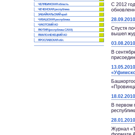
С 2012 го
ЧЕЛЯБИНСКАЯ область
обновлен
ЧЕЧЕНСКАЯ республика
ЗАБАЙКАЛЬСКИЙ край
28.09.20
ЧУВАШСКАЯ республика
ЧУКОТСКИЙ АО
Спустя по
ЯКУТИЯ (республика САХА)
вышел жу
ЯМАЛО-НЕНЕЦКИЙ АО
ЯРОСЛАВСКАЯ обл.
03.08.20
В сентябр
присоеди
13.05.20
«Уфимско
Башкортос
«Провинц
18.02.20
В первом 
республик
28.01.20
Журнал «Т
формате 